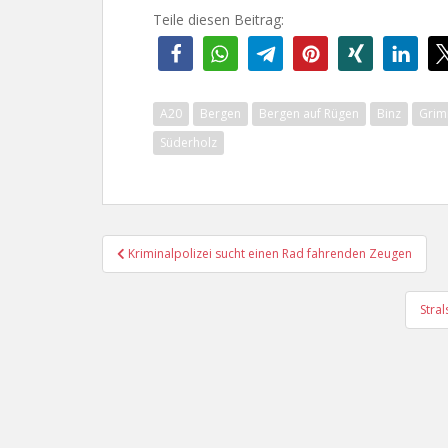
Teile diesen Beitrag:
A20
Bergen
Bergen auf Rügen
Binz
Gri
Süderholz
Beitragsnavigation
Kriminalpolizei sucht einen Rad fahrenden Zeugen
Stral