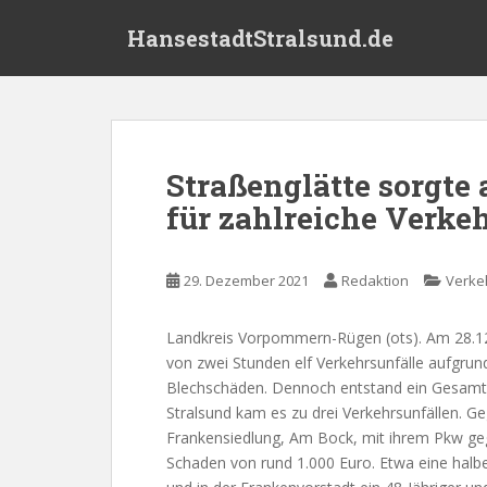
S
HansestadtStralsund.de
k
i
p
t
o
m
Straßenglätte sorgte
a
für zahlreiche Verke
i
n
c
29. Dezember 2021
Redaktion
Verke
o
n
t
Landkreis Vorpommern-Rügen (ots). Am 28.12.
e
von zwei Stunden elf Verkehrsunfälle aufgrund
n
Blechschäden. Dennoch entstand ein Gesamts
t
Stralsund kam es zu drei Verkehrsunfällen. Ge
Frankensiedlung, Am Bock, mit ihrem Pkw geg
Schaden von rund 1.000 Euro. Etwa eine halbe 