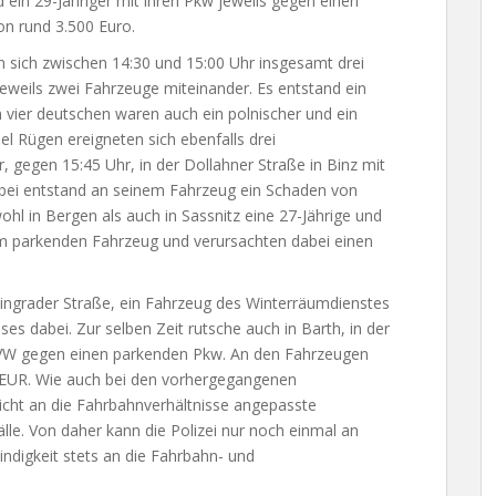
d ein 29-Jähriger mit ihren Pkw jeweils gegen einen
n rund 3.500 Euro.
n sich zwischen 14:30 und 15:00 Uhr insgesamt drei
 jeweils zwei Fahrzeuge miteinander. Es entstand ein
vier deutschen waren auch ein polnischer und ein
sel Rügen ereigneten sich ebenfalls drei
r, gegen 15:45 Uhr, in der Dollahner Straße in Binz mit
bei entstand an seinem Fahrzeug ein Schaden von
ohl in Bergen als auch in Sassnitz eine 27-Jährige und
nem parkenden Fahrzeug und verursachten dabei einen
ningrader Straße, ein Fahrzeug des Winterräumdienstes
es dabei. Zur selben Zeit rutsche auch in Barth, in der
 VW gegen einen parkenden Pkw. An den Fahrzeugen
 EUR. Wie auch bei den vorhergegangenen
nicht an die Fahrbahnverhältnisse angepasste
lle. Von daher kann die Polizei nur noch einmal an
indigkeit stets an die Fahrbahn- und