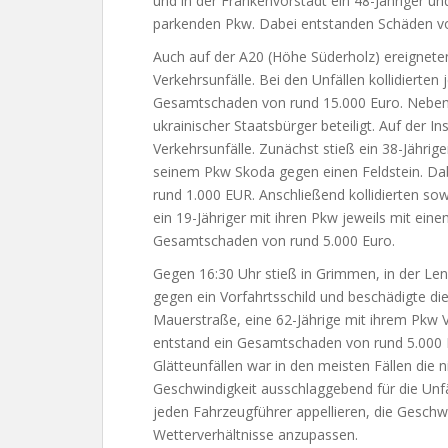
und in der Frankenvorstadt ein 48-Jähriger un
parkenden Pkw. Dabei entstanden Schäden vo
Auch auf der A20 (Höhe Süderholz) ereignete
Verkehrsunfälle. Bei den Unfällen kollidierten
Gesamtschaden von rund 15.000 Euro. Neben 
ukrainischer Staatsbürger beteiligt. Auf der In
Verkehrsunfälle. Zunächst stieß ein 38-Jährige
seinem Pkw Skoda gegen einen Feldstein. Da
rund 1.000 EUR. Anschließend kollidierten sow
ein 19-Jähriger mit ihren Pkw jeweils mit ei
Gesamtschaden von rund 5.000 Euro.
Gegen 16:30 Uhr stieß in Grimmen, in der Le
gegen ein Vorfahrtsschild und beschädigte dies
Mauerstraße, eine 62-Jährige mit ihrem Pkw
entstand ein Gesamtschaden von rund 5.000
Glätteunfällen war in den meisten Fällen die 
Geschwindigkeit ausschlaggebend für die Unfä
jeden Fahrzeugführer appellieren, die Geschw
Wetterverhältnisse anzupassen.