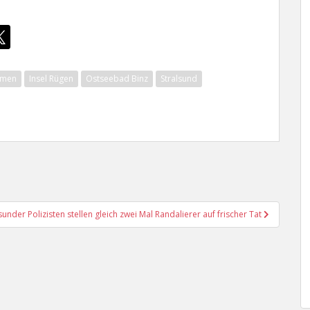
mmen
Insel Rügen
Ostseebad Binz
Stralsund
sunder Polizisten stellen gleich zwei Mal Randalierer auf frischer Tat