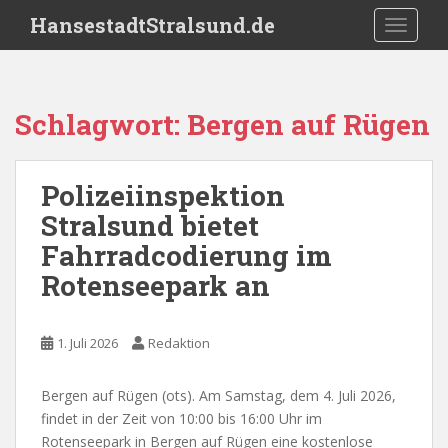
S
HansestadtStralsund.de
TOGGLE
k
i
p
t
Schlagwort:
Bergen auf Rügen
o
m
a
Polizeiinspektion
i
Stralsund bietet
n
c
Fahrradcodierung im
o
Rotenseepark an
n
t
e
1. Juli 2026
Redaktion
n
t
Bergen auf Rügen (ots). Am Samstag, dem 4. Juli 2026,
findet in der Zeit von 10:00 bis 16:00 Uhr im
Rotenseepark in Bergen auf Rügen eine kostenlose