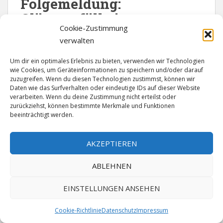
Folgemeldung:
Glätteunfälle im
Cookie-Zustimmung
Landkreis Vorpommern-
verwalten
Rügen
Um dir ein optimales Erlebnis zu bieten, verwenden wir Technologien
wie Cookies, um Geräteinformationen zu speichern und/oder darauf
6. Februar 2026
Redaktion
zuzugreifen. Wenn du diesen Technologien zustimmst, können wir
Daten wie das Surfverhalten oder eindeutige IDs auf dieser Website
verarbeiten. Wenn du deine Zustimmung nicht erteilst oder
Landkreis Vorpommern-Rügen (ots). Seit dem gestrigen
zurückziehst, können bestimmte Merkmale und Funktionen
(05. Februar 2026) kam es wetterbedingt zu
beeinträchtigt werden.
Verkehrsunfällen im Landkreis Vorpommern-Rügen.
Ergänzend werden folgende Verkehrsunfälle vermeldet:
AKZEPTIEREN
Am Donnerstag (05. Februar 2026) kam gegen 16:20
ABLEHNEN
Uhr ein Mercedes-Transporter witterungsbedingt von
der Bundesautobahn, kurz vor der Auffahrt zum
EINSTELLUNGEN ANSEHEN
Parkplatz Peenetal, in Fahrtrichtung Lübeck, von der
Fahrbahn ab. Es entstand Sachschaden in Höhe von
Cookie-Richtlinie
Datenschutz
Impressum
etwa 10.5000 Euro. Gegen 16:30 Uhr kam ein
Transporter auf Grund der auf der Bundesstraße 96 in