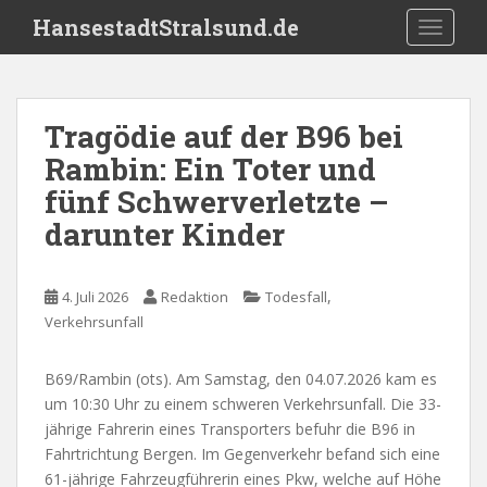
S
HansestadtStralsund.de
TOGGLE
k
i
p
t
Tragödie auf der B96 bei
o
Rambin: Ein Toter und
m
a
fünf Schwerverletzte –
i
darunter Kinder
n
c
o
,
4. Juli 2026
Redaktion
Todesfall
n
Verkehrsunfall
t
e
B69/Rambin (ots). Am Samstag, den 04.07.2026 kam es
n
um 10:30 Uhr zu einem schweren Verkehrsunfall. Die 33-
t
jährige Fahrerin eines Transporters befuhr die B96 in
Fahrtrichtung Bergen. Im Gegenverkehr befand sich eine
61-jährige Fahrzeugführerin eines Pkw, welche auf Höhe