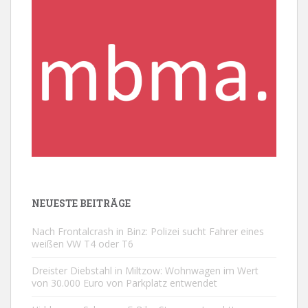
NEUESTE BEITRÄGE
Nach Frontalcrash in Binz: Polizei sucht Fahrer eines
weißen VW T4 oder T6
Dreister Diebstahl in Miltzow: Wohnwagen im Wert
von 30.000 Euro von Parkplatz entwendet