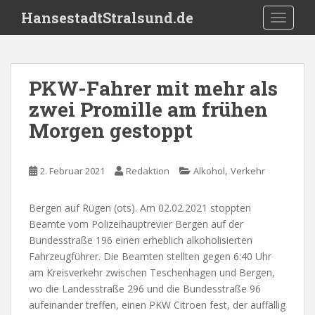
S
HansestadtStralsund.de
TOGGLE
k
i
p
t
PKW-Fahrer mit mehr als
o
zwei Promille am frühen
m
a
Morgen gestoppt
i
n
c
,
2. Februar 2021
Redaktion
Alkohol
Verkehr
o
n
Bergen auf Rügen (ots). Am 02.02.2021 stoppten
t
Beamte vom Polizeihauptrevier Bergen auf der
e
Bundesstraße 196 einen erheblich alkoholisierten
n
Fahrzeugführer. Die Beamten stellten gegen 6:40 Uhr
t
am Kreisverkehr zwischen Teschenhagen und Bergen,
wo die Landesstraße 296 und die Bundesstraße 96
aufeinander treffen, einen PKW Citroen fest, der auffällig