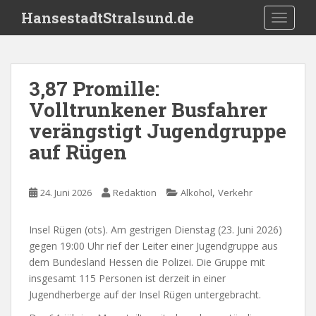
S
HansestadtStralsund.de
TOGGLE
k
i
p
t
3,87 Promille:
o
Volltrunkener Busfahrer
m
a
verängstigt Jugendgruppe
i
auf Rügen
n
c
o
,
24. Juni 2026
Redaktion
Alkohol
Verkehr
n
t
Insel Rügen (ots). Am gestrigen Dienstag (23. Juni 2026)
e
gegen 19:00 Uhr rief der Leiter einer Jugendgruppe aus
n
dem Bundesland Hessen die Polizei. Die Gruppe mit
t
insgesamt 115 Personen ist derzeit in einer
Jugendherberge auf der Insel Rügen untergebracht.