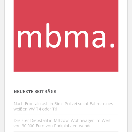
NEUESTE BEITRÄGE
Nach Frontalcrash in Binz: Polizei sucht Fahrer eines
weißen VW T4 oder T6
Dreister Diebstahl in Miltzow: Wohnwagen im Wert
von 30.000 Euro von Parkplatz entwendet