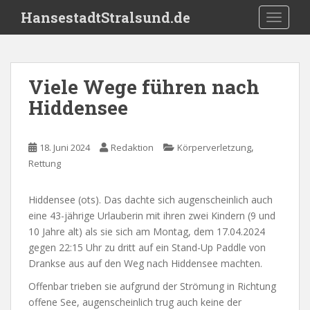
S
HansestadtStralsund.de
TOGGLE
k
i
p
t
Viele Wege führen nach
o
Hiddensee
m
a
i
,
18. Juni 2024
Redaktion
Körperverletzung
n
Rettung
c
o
n
Hiddensee (ots). Das dachte sich augenscheinlich auch
t
eine 43-jährige Urlauberin mit ihren zwei Kindern (9 und
e
10 Jahre alt) als sie sich am Montag, dem 17.04.2024
n
gegen 22:15 Uhr zu dritt auf ein Stand-Up Paddle von
t
Drankse aus auf den Weg nach Hiddensee machten.
Offenbar trieben sie aufgrund der Strömung in Richtung
offene See, augenscheinlich trug auch keine der