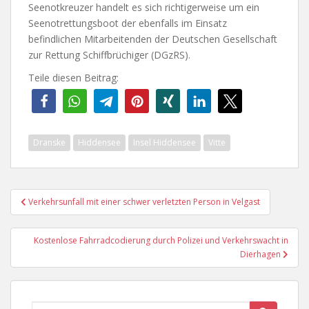
Seenotkreuzer handelt es sich richtigerweise um ein
Seenotrettungsboot der ebenfalls im Einsatz
befindlichen Mitarbeitenden der Deutschen Gesellschaft
zur Rettung Schiffbrüchiger (DGzRS).
Teile diesen Beitrag:
Dranske
Hiddensee
Insel Hiddensee
Vitte
Beitragsnavigation
Verkehrsunfall mit einer schwer verletzten Person in Velgast
Kostenlose Fahrradcodierung durch Polizei und Verkehrswacht in
Dierhagen
Suche