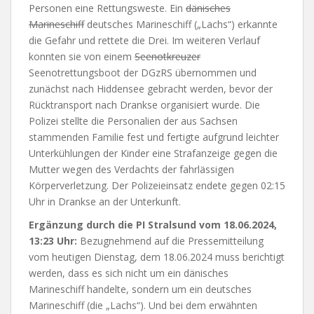
Personen eine Rettungsweste. Ein
dänisches
Marineschiff
deutsches Marineschiff („Lachs“) erkannte
die Gefahr und rettete die Drei. Im weiteren Verlauf
konnten sie von einem
Seenotkreuzer
Seenotrettungsboot der DGzRS übernommen und
zunächst nach Hiddensee gebracht werden, bevor der
Rücktransport nach Drankse organisiert wurde. Die
Polizei stellte die Personalien der aus Sachsen
stammenden Familie fest und fertigte aufgrund leichter
Unterkühlungen der Kinder eine Strafanzeige gegen die
Mutter wegen des Verdachts der fahrlässigen
Körperverletzung. Der Polizeieinsatz endete gegen 02:15
Uhr in Drankse an der Unterkunft.
Ergänzung durch die PI Stralsund vom 18.06.2024,
13:23 Uhr:
Bezugnehmend auf die Pressemitteilung
vom heutigen Dienstag, dem 18.06.2024 muss berichtigt
werden, dass es sich nicht um ein dänisches
Marineschiff handelte, sondern um ein deutsches
Marineschiff (die „Lachs“). Und bei dem erwähnten