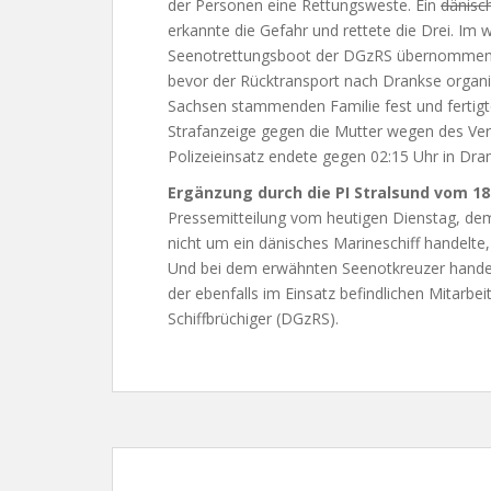
der Personen eine Rettungsweste. Ein
dänisc
erkannte die Gefahr und rettete die Drei. Im
Seenotrettungsboot der DGzRS übernommen 
bevor der Rücktransport nach Drankse organisi
Sachsen stammenden Familie fest und fertigte
Strafanzeige gegen die Mutter wegen des Ver
Polizeieinsatz endete gegen 02:15 Uhr in Dra
Ergänzung durch die PI Stralsund vom 18.
Pressemitteilung vom heutigen Dienstag, dem
nicht um ein dänisches Marineschiff handelte,
Und bei dem erwähnten Seenotkreuzer handelt
der ebenfalls im Einsatz befindlichen Mitarb
Schiffbrüchiger (DGzRS).