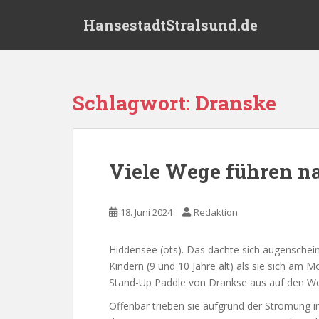
S
HansestadtStralsund.de
k
i
p
t
o
Schlagwort:
Dranske
m
a
i
n
Viele Wege führen n
c
o
n
18. Juni 2024
Redaktion
t
e
Hiddensee (ots). Das dachte sich augenscheinl
n
Kindern (9 und 10 Jahre alt) als sie sich am 
t
Stand-Up Paddle von Drankse aus auf den W
Offenbar trieben sie aufgrund der Strömung i