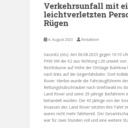
Verkehrsunfall mit e
leichtverletzten Per
Rügen
6. August 2023
Redaktion
Sassnitz (ots). Am 06.08.2023 gegen 10:10 Uh
PKW VW die K2 aus Richtung L30 unweit von A
Rechtskurve auf Höhe der Ortslage Buhrkow 
nach links auf die Gegenfahrbahn. Dort kol
Rover. Hierbei wurde die Fahrzeugführerin d
Rettungshubschrauber nach Greifswald ins dor
Land Rover und seine 29-jährige Beifahrerin er
behandelt wurden. Die 43-Jährige von der Inse
Insassen des Land Rover setzten ihre Fahrt i
waren nicht mehr fahrbereit. Der Gesamtschad
war für zwei Stunden voll und eine weitere Stu