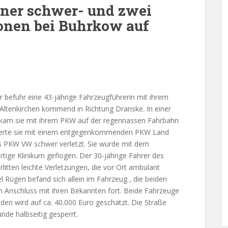
iner schwer- und zwei
sonen bei Buhrkow auf
r befuhr eine 43-jährige Fahrzeugführerin mit ihrem
ltenkirchen kommend in Richtung Dranske. In einer
kam sie mit ihrem PKW auf der regennassen Fahrbahn
lidierte sie mit einem entgegenkommenden PKW Land
es PKW VW schwer verletzt. Sie wurde mit dem
tige Klinikum geflogen. Der 30-jährige Fahrer des
litten leichte Verletzungen, die vor Ort ambulant
l Rügen befand sich allein im Fahrzeug , die beiden
m Anschluss mit ihren Bekannten fort. Beide Fahrzeuge
en wird auf ca. 40.000 Euro geschätzt. Die Straße
nde halbseitig gesperrt.