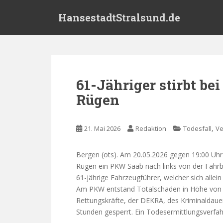
S
HansestadtStralsund.de
k
i
p
t
o
m
61-Jähriger stirbt be
a
Rügen
i
n
c
,
21. Mai 2026
Redaktion
Todesfall
Ve
o
n
t
Bergen (ots). Am 20.05.2026 gegen 19:00 Uhr k
e
Rügen ein PKW Saab nach links von der Fahrb
n
61-jährige Fahrzeugführer, welcher sich allein
t
Am PKW entstand Totalschaden in Höhe von ca
Rettungskräfte, der DEKRA, des Kriminaldauer
Stunden gesperrt. Ein Todesermittlungsverfah