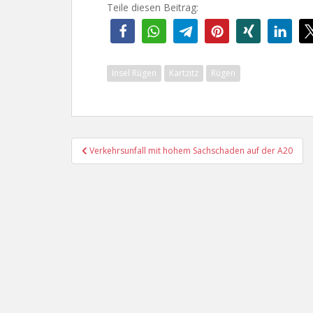
Teile diesen Beitrag:
Insel Rügen
Kartzitz
Rügen
Beitragsnavigation
Verkehrsunfall mit hohem Sachschaden auf der A20