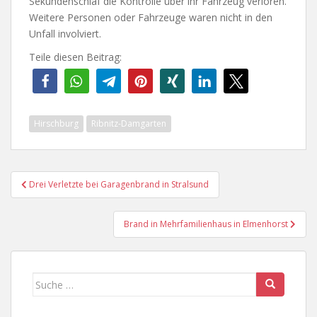
Sekundenschlaf die Kontrolle über ihr Fahrzeug verloren.
Weitere Personen oder Fahrzeuge waren nicht in den
Unfall involviert.
Teile diesen Beitrag:
Hirschburg
Ribnitz-Damgarten
Beitragsnavigation
Drei Verletzte bei Garagenbrand in Stralsund
Brand in Mehrfamilienhaus in Elmenhorst
Suche
nach: