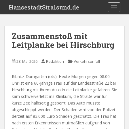
S
HansestadtStralsund.de
TOGGLE
k
i
p
t
Zusammenstoß mit
o
Leitplanke bei Hirschburg
m
a
i
28. Mai 2026
Redaktion
Verkehrsunfall
n
c
o
Ribnitz-Damgarten (ots). Heute Morgen gegen 08.00
n
Uhr ist eine 60-jährige Frau auf der Landesstraße 22 bei
t
Hirschburg mit ihrem Auto in die Leitplanke gefahren. Sie
e
kam schwerverletzt ins Klinikum, die Straße war für
n
kurze Zeit halbseitig gesperrt. Das Auto musste
t
abgeschleppt werden. Der Schaden wird von der Polizei
derzeit auf 83.000 Euro Schaden geschätzt. Die Frau hat
nach ersten Erkenntnissen mutmaßlich aufgrund von