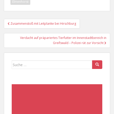
Elmenhorst
Beitragsnavigation
Zusammenstoß mit Leitplanke bei Hirschburg
Verdacht auf präpariertes Tierfutter im Innenstadtbereich in
Greifswald – Polizei rät zur Vorsicht
Suche
nach: