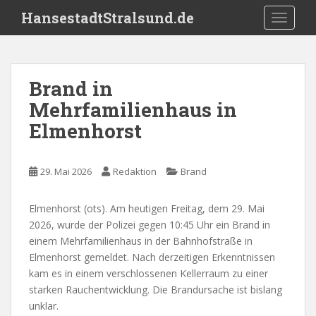
S
HansestadtStralsund.de
TOGGLE
k
i
p
t
Brand in
o
Mehrfamilienhaus in
m
a
Elmenhorst
i
n
c
29. Mai 2026
Redaktion
Brand
o
n
Elmenhorst (ots). Am heutigen Freitag, dem 29. Mai
t
2026, wurde der Polizei gegen 10:45 Uhr ein Brand in
e
einem Mehrfamilienhaus in der Bahnhofstraße in
n
Elmenhorst gemeldet. Nach derzeitigen Erkenntnissen
t
kam es in einem verschlossenen Kellerraum zu einer
starken Rauchentwicklung. Die Brandursache ist bislang
unklar.