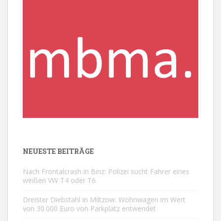
NEUESTE BEITRÄGE
Nach Frontalcrash in Binz: Polizei sucht Fahrer eines
weißen VW T4 oder T6
Dreister Diebstahl in Miltzow: Wohnwagen im Wert
von 30.000 Euro von Parkplatz entwendet