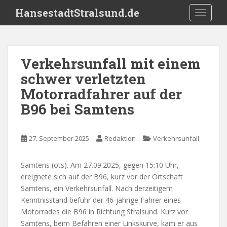
S
HansestadtStralsund.de
TOGGLE
k
i
p
t
Verkehrsunfall mit einem
o
schwer verletzten
m
a
Motorradfahrer auf der
i
B96 bei Samtens
n
c
o
27. September 2025
Redaktion
Verkehrsunfall
n
t
Samtens (ots). Am 27.09.2025, gegen 15:10 Uhr,
e
ereignete sich auf der B96, kurz vor der Ortschaft
n
Samtens, ein Verkehrsunfall. Nach derzeitigem
t
Kenntnisstand befuhr der 46-jährige Fahrer eines
Motorrades die B96 in Richtung Stralsund. Kurz vor
Samtens, beim Befahren einer Linkskurve, kam er aus