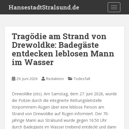
S
HansestadtStralsund.de
TOGGLE
k
i
p
t
Tragödie am Strand von
o
Drewoldke: Badegäste
m
a
entdecken leblosen Mann
i
im Wasser
n
c
o
29. Juni 2026
Redaktion
Todesfall
n
t
Drewoldke (ots). Am Samstag, dem 27. Juni 2026, wurde
e
die Polizei durch die integrierte Rettungsleitstelle
n
Vorpommern-Rügen über eine leblose Person am
t
Strand von Drewoldke auf Rügen informiert. Der 70-
jährige Mann aus Stralsund wurde gegen 16:50 Uhr
durch Badegäste im Wasser treibend entdeckt und dann