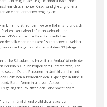
ie dem Fahrzeug in Richtung Elmenhorst nach. Nach
nscheinlich überhöhter Geschwindigkeit, ignorierte
reifen an einer Fahrbahnverengung am
 in Elmenhorst, auf dem weitere Hallen sind und sich
hielten. Der Fahrer lief in ein Gebäude und
ssenen PKW konnten die Beamten deutlichen
n deshalb einen Bereitschaftsstaatsanwalt, welcher
, sowie die Folgemaßnahmen mit dem 33-Jährigen
reiche Schaulustige. Im weiteren Verlauf öffnete der
n Personen auf, ihn körperlich zu unterstützen, sich
r zu setzen. Da die Personen im Umfeld zunehmend
den Polizisten aufforderten den 33-Jährigen in Ruhe zu
ralsund, Barth, Demmin und vom Autobahn- und
. Es gelang den Polizisten den Tatverdächtigen zu
 Jahren, männlich und weiblich, alle aus den
en den 33-Jährigen unter Anwendung von Gewalt aus