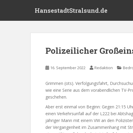
S
HansestadtStralsund.de
k
i
p
t
o
m
Polizeilicher Großei
a
i
n
16. September 2022
Redaktion
Bedr
c
o
Grimmen (ots). Verfolgungsfahrt, Durchsuchu
n
wie eine Serie aus dem vorabendlichen TV-Pr
t
geschehen.
e
n
Aber erst einmal von Beginn: Gegen 21:15 Uh
t
einen Verkehrsunfall auf der L222 bei Abtsha
jähriger Mann mit einem VW an den Poliziste
der Vergangenheit im Zusammenhang mit Straß