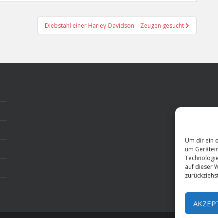
Diebstahl einer Harley-Davidson – Zeugen gesucht
Um dir ein 
um Gerätein
Technologie
auf dieser 
zurückziehs
AKZEP