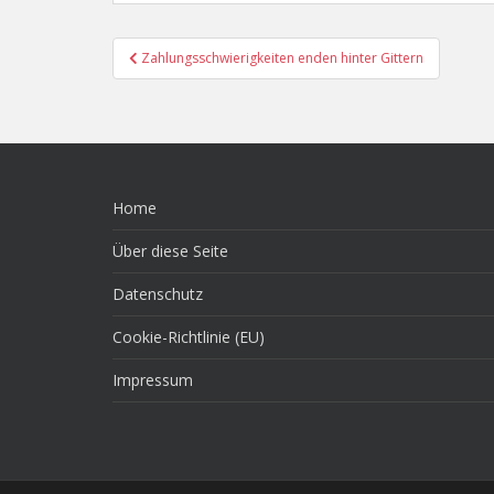
Beitragsnavigation
Zahlungsschwierigkeiten enden hinter Gittern
Home
Über diese Seite
Datenschutz
Cookie-Richtlinie (EU)
Impressum