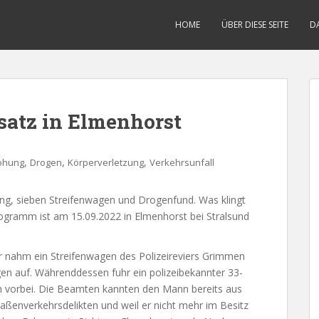
HOME
ÜBER DIESE SEITE
D
nsatz in Elmenhorst
,
,
,
ohung
Drogen
Körperverletzung
Verkehrsunfall
ng, sieben Streifenwagen und Drogenfund. Was klingt
ogramm ist am 15.09.2022 in Elmenhorst bei Stralsund
r nahm ein Streifenwagen des Polizeireviers Grimmen
gen auf. Währenddessen fuhr ein polizeibekannter 33-
n vorbei. Die Beamten kannten den Mann bereits aus
enverkehrsdelikten und weil er nicht mehr im Besitz