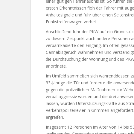
einer gültigen Fahrerlaubnis ist. So fuhren s
ersten Erkenntnissen floh der Fahrer mit auge
Anhaltesignale und fuhr über einen Seitenst
Funkstreifenwagen vorbei.
Anschließend fuhr der PKW auf ein Grundstück
zu diesem Zeitpunkt auch andere Personen auf
verbarrikadierte den Eingang. Im offen gela
Cannabisgeruch wahrnehmen und verständigte
die Durchsuchung der Wohnung und des PKW
anordnete.
Im Umfeld sammelten sich währenddessen zahl
33-Jährige die Tür und forderte die anwesende
gegen die polizeilichen Maßnahmen zur Weh
verbal aggressiv wurden und die drei anwesen
lassen, wurden Unterstützungskräfte aus St
Verkehrspolizeirevier in Grimmen angefordert
ergreifen.
Insgesamt 12 Personen im Alter von 14 bis 57
umliegenden Gemeinden stammend, versucht