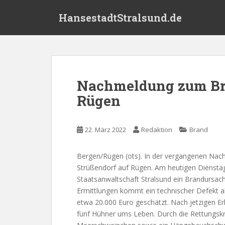
S
HansestadtStralsund.de
k
i
p
t
o
m
Nachmeldung zum Bra
a
Rügen
i
n
c
22. März 2022
Redaktion
Brand
o
n
t
Bergen/Rügen (ots). In der vergangenen Nach
e
Strüßendorf auf Rügen. Am heutigen Diensta
n
Staatsanwaltschaft Stralsund ein Brandursac
t
Ermittlungen kommt ein technischer Defekt al
etwa 20.000 Euro geschätzt. Nach jetzigen 
fünf Hühner ums Leben. Durch die Rettungskr