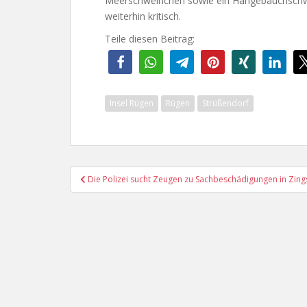
Meerschweinchen sowie ein Hängebauchschwein
weiterhin kritisch.
Teile diesen Beitrag:
Insel Rügen
Rügen
Strüßendorf
Beitragsnavigation
Die Polizei sucht Zeugen zu Sachbeschädigungen in Zing