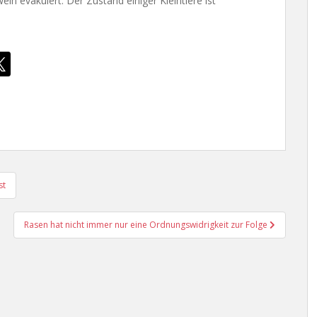
 evakuiert. Der Zustand einiger Kleintiere ist
st
Rasen hat nicht immer nur eine Ordnungswidrigkeit zur Folge