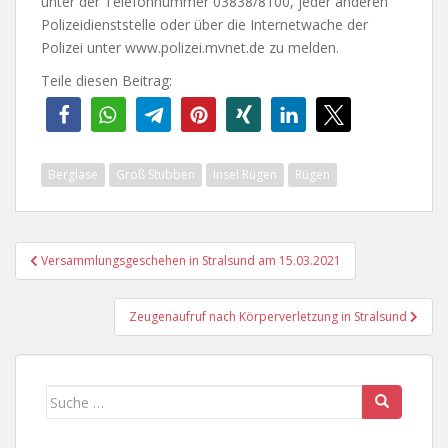
unter der Telefonnummer 03838/8100, jeder anderen
Polizeidienststelle oder über die Internetwache der
Polizei unter www.polizei.mvnet.de zu melden.
Teile diesen Beitrag:
Berglase
Groß Stubben
Insel Rügen
Rügen
Beitragsnavigation
Versammlungsgeschehen in Stralsund am 15.03.2021
Zeugenaufruf nach Körperverletzung in Stralsund
Suche
nach: