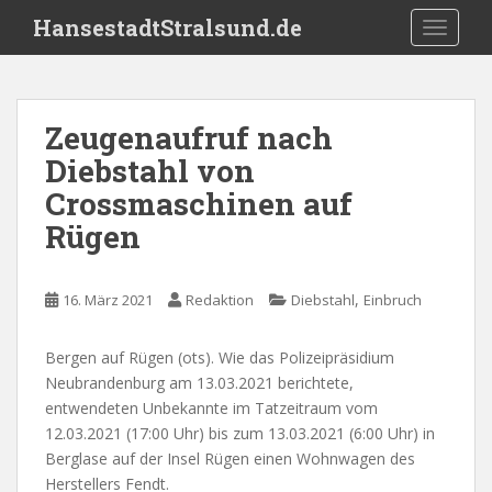
S
HansestadtStralsund.de
TOGGLE
k
i
p
t
Zeugenaufruf nach
o
Diebstahl von
m
a
Crossmaschinen auf
i
Rügen
n
c
o
,
16. März 2021
Redaktion
Diebstahl
Einbruch
n
t
Bergen auf Rügen (ots). Wie das Polizeipräsidium
e
Neubrandenburg am 13.03.2021 berichtete,
n
entwendeten Unbekannte im Tatzeitraum vom
t
12.03.2021 (17:00 Uhr) bis zum 13.03.2021 (6:00 Uhr) in
Berglase auf der Insel Rügen einen Wohnwagen des
Herstellers Fendt.