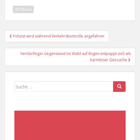
Stralsund
Beitragsnavigation
Polizist wird während Verkehrskontrolle angefahren
Verdächtiger Gegenstand im Wald auf Rügen entpuppt sich als
harmloser Geocache
Suche
nach: