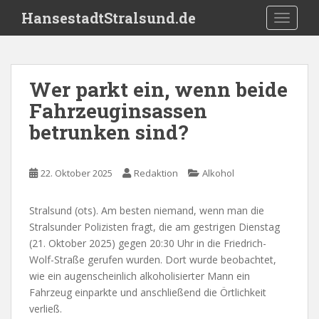
S
HansestadtStralsund.de
TOGGLE
k
i
p
t
Wer parkt ein, wenn beide
o
Fahrzeuginsassen
m
a
betrunken sind?
i
n
c
22. Oktober 2025
Redaktion
Alkohol
o
n
Stralsund (ots). Am besten niemand, wenn man die
t
Stralsunder Polizisten fragt, die am gestrigen Dienstag
e
(21. Oktober 2025) gegen 20:30 Uhr in die Friedrich-
n
Wolf-Straße gerufen wurden. Dort wurde beobachtet,
t
wie ein augenscheinlich alkoholisierter Mann ein
Fahrzeug einparkte und anschließend die Örtlichkeit
verließ.