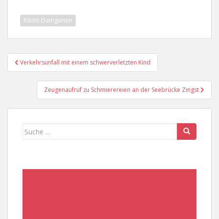
Ribnit-Damgarten
Beitragsnavigation
Verkehrsunfall mit einem schwerverletzten Kind
Zeugenaufruf zu Schmierereien an der Seebrücke Zingst
Suche
nach: