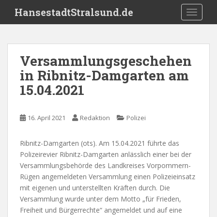
S
HansestadtStralsund.de
TOGGLE
k
i
p
t
Versammlungsgeschehen
o
in Ribnitz-Damgarten am
m
a
15.04.2021
i
n
c
16. April 2021
Redaktion
Polizei
o
n
Ribnitz-Damgarten (ots). Am 15.04.2021 führte das
t
Polizeirevier Ribnitz-Damgarten anlässlich einer bei der
e
Versammlungsbehörde des Landkreises Vorpommern-
n
Rügen angemeldeten Versammlung einen Polizeieinsatz
t
mit eigenen und unterstellten Kräften durch. Die
Versammlung wurde unter dem Motto „für Frieden,
Freiheit und Bürgerrechte“ angemeldet und auf eine