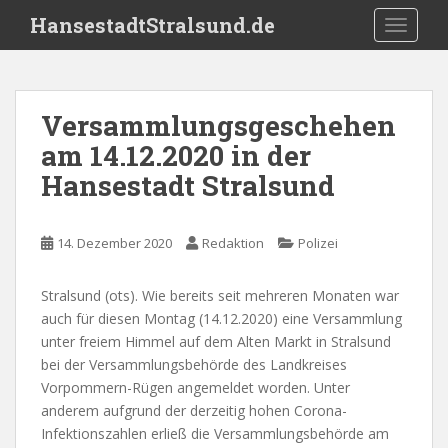
S
HansestadtStralsund.de
TOGGLE
k
i
p
t
Versammlungsgeschehen
o
am 14.12.2020 in der
m
a
Hansestadt Stralsund
i
n
c
14. Dezember 2020
Redaktion
Polizei
o
n
Stralsund (ots). Wie bereits seit mehreren Monaten war
t
auch für diesen Montag (14.12.2020) eine Versammlung
e
unter freiem Himmel auf dem Alten Markt in Stralsund
n
bei der Versammlungsbehörde des Landkreises
t
Vorpommern-Rügen angemeldet worden. Unter
anderem aufgrund der derzeitig hohen Corona-
Infektionszahlen erließ die Versammlungsbehörde am