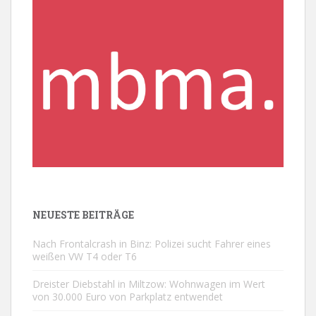
NEUESTE BEITRÄGE
Nach Frontalcrash in Binz: Polizei sucht Fahrer eines
weißen VW T4 oder T6
Dreister Diebstahl in Miltzow: Wohnwagen im Wert
von 30.000 Euro von Parkplatz entwendet