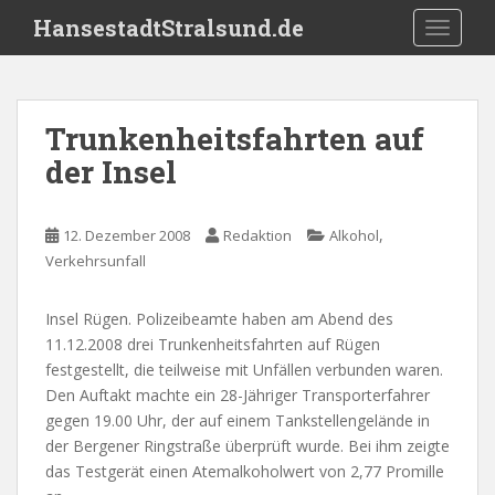
S
HansestadtStralsund.de
TOGGLE
k
i
p
t
Trunkenheitsfahrten auf
o
der Insel
m
a
i
,
12. Dezember 2008
Redaktion
Alkohol
n
Verkehrsunfall
c
o
n
Insel Rügen. Polizeibeamte haben am Abend des
t
11.12.2008 drei Trunkenheitsfahrten auf Rügen
e
festgestellt, die teilweise mit Unfällen verbunden waren.
n
Den Auftakt machte ein 28-Jähriger Transporterfahrer
t
gegen 19.00 Uhr, der auf einem Tankstellengelände in
der Bergener Ringstraße überprüft wurde. Bei ihm zeigte
das Testgerät einen Atemalkoholwert von 2,77 Promille