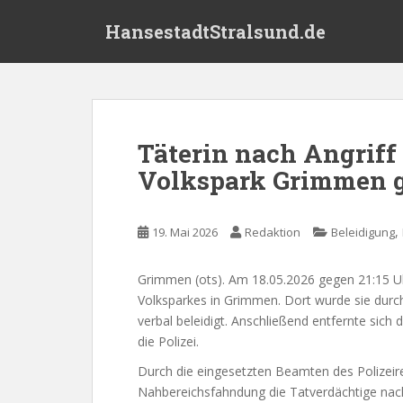
S
HansestadtStralsund.de
k
i
p
t
o
m
Täterin nach Angriff
a
Volkspark Grimmen g
i
n
c
,
19. Mai 2026
Redaktion
Beleidigung
o
n
t
Grimmen (ots). Am 18.05.2026 gegen 21:15 Uh
e
Volksparkes in Grimmen. Dort wurde sie durch
n
verbal beleidigt. Anschließend entfernte sich
t
die Polizei.
Durch die eingesetzten Beamten des Polizei
Nahbereichsfahndung die Tatverdächtige nach 