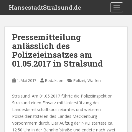
S
HansestadtStralsund.de
TOGGLE
k
i
p
t
Pressemitteilung
o
anlässlich des
m
a
Polizeieinsatzes am
i
01.05.2017 in Stralsund
n
c
o
,
1. Mai 2017
Redaktion
Polizei
Waffen
n
t
Stralsund. Am 01.05.2017 führte die Polizeiinspektion
e
Stralsund einen Einsatz mit Unterstützung des
n
Landesbereitschaftspolizeiamtes und weiteren
t
Polizeidienststellen des Landes Mecklenburg-
Vorpommern durch. Der Aufzug der NPD startete ca.
12:50 Uhr in der Bahnhofstraße und endete nach zwei