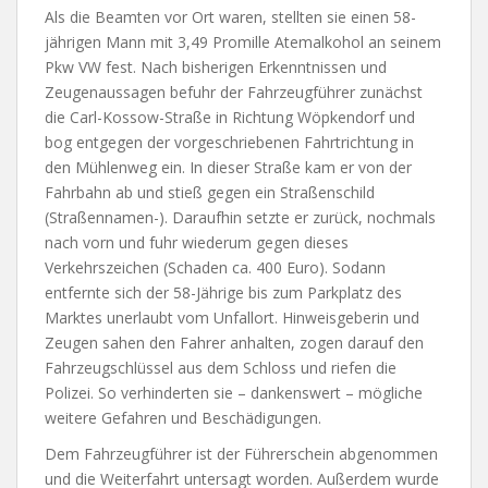
Als die Beamten vor Ort waren, stellten sie einen 58-
jährigen Mann mit 3,49 Promille Atemalkohol an seinem
Pkw VW fest. Nach bisherigen Erkenntnissen und
Zeugenaussagen befuhr der Fahrzeugführer zunächst
die Carl-Kossow-Straße in Richtung Wöpkendorf und
bog entgegen der vorgeschriebenen Fahrtrichtung in
den Mühlenweg ein. In dieser Straße kam er von der
Fahrbahn ab und stieß gegen ein Straßenschild
(Straßennamen-). Daraufhin setzte er zurück, nochmals
nach vorn und fuhr wiederum gegen dieses
Verkehrszeichen (Schaden ca. 400 Euro). Sodann
entfernte sich der 58-Jährige bis zum Parkplatz des
Marktes unerlaubt vom Unfallort. Hinweisgeberin und
Zeugen sahen den Fahrer anhalten, zogen darauf den
Fahrzeugschlüssel aus dem Schloss und riefen die
Polizei. So verhinderten sie – dankenswert – mögliche
weitere Gefahren und Beschädigungen.
Dem Fahrzeugführer ist der Führerschein abgenommen
und die Weiterfahrt untersagt worden. Außerdem wurde