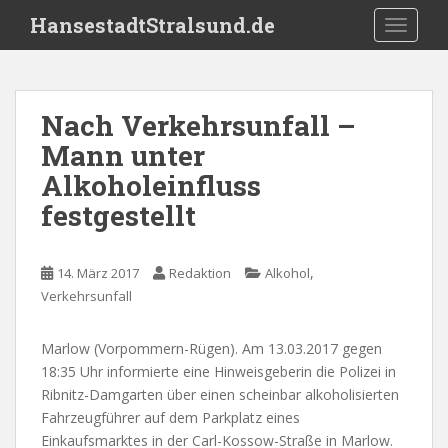
S
HansestadtStralsund.de
TOGGLE
k
i
p
t
Nach Verkehrsunfall –
o
Mann unter
m
a
Alkoholeinfluss
i
festgestellt
n
c
o
,
14. März 2017
Redaktion
Alkohol
n
Verkehrsunfall
t
e
Marlow (Vorpommern-Rügen). Am 13.03.2017 gegen
n
18:35 Uhr informierte eine Hinweisgeberin die Polizei in
t
Ribnitz-Damgarten über einen scheinbar alkoholisierten
Fahrzeugführer auf dem Parkplatz eines
Einkaufsmarktes in der Carl-Kossow-Straße in Marlow.