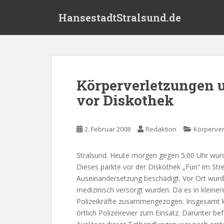
S
HansestadtStralsund.de
k
i
p
t
o
m
Körperverletzungen 
a
vor Diskothek
i
n
c
2. Februar 2008
Redaktion
Körperver
o
n
t
Stralsund. Heute morgen gegen 5:00 Uhr wurde
e
Dieses parkte vor der Diskothek „Fun“ im Stre
n
Auseinandersetzung beschädigt. Vor Ort wurden
t
medizinisch versorgt wurden. Da es in klein
Polizeikräfte zusammengezogen. Insgesamt 
örtlich Polizeirevier zum Einsatz. Darunter b