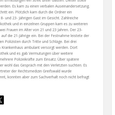
 Ermittlungen ein Streit unter Gästen. Dieser sollte
 werden. Es kam zu einen verbalen Auseinandersetzung.
ritt ein. Plötzlich kam durch die Ordner ein
8- und 23- Jährigen Gast im Gesicht. Zahlreiche
skothek und in einzelnen Gruppen kam es zu weiteren
wei Frauen im Alter von 21 und 23 Jahren. Der 23-
 auf die 21-Jährige ein. Bei der Festnahme leistete der
 Polizisten durch Tritte und Schläge. Bei drei
 Krankenhaus ambulant versorgt werden. Dort
skothek und es gab Vermutungen über weitere
hrere Polizeikräfte zum Einsatz. Über spätere
r wohl das Gespräch mit den Verletzten suchten. Es
ertreter der Rechtsmedizin Greifswald wurde
nnt, konnten aber zum Sachverhalt noch nicht befragt