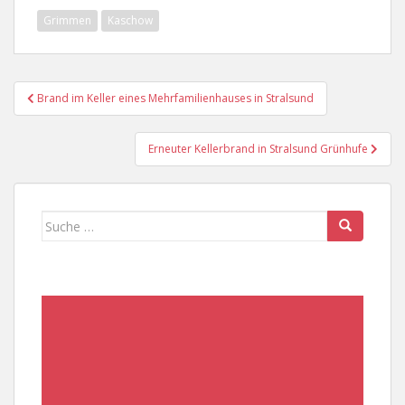
Grimmen
Kaschow
Beitragsnavigation
Brand im Keller eines Mehrfamilienhauses in Stralsund
Erneuter Kellerbrand in Stralsund Grünhufe
Suche
nach: