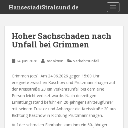
S
HansestadtStralsund.de
TOGGLE
k
i
p
t
Hoher Sachschaden nach
o
Unfall bei Grimmen
m
a
i
24. Juni 2026
Redaktion
Verkehrsunfall
n
c
o
Grimmen (ots). Am 24.06.2026 gegen 15:00 Uhr
n
ereignete zwischen Kaschow und Prützmannshagen auf
t
der Kreisstraße 20 ein Verkehrsunfall bei dem eine
e
Person leicht verletzt wurde. Nach derzeitigen
n
Ermittlungsstand befuhr ein 20-jähriger Fahrzeugführer
t
mit seinem Traktor und Anhänger die Kreisstraße 20 aus
Richtung Kaschow in Richtung Prützmannshagen.
Auf der schmalen Fahrbahn kam ihm ein 60-jähriger