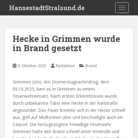
S
HansestadtStralsund.de
TOGGLE
k
i
p
t
Hecke in Grimmen wurde
o
in Brand gesetzt
m
a
i
9. Oktober 2025
Redaktion
Brand
n
c
o
Grimmen (ots). Am Donnerstagnachmittag, dem
n
09.10.2025, kam es in Grimmen zu einem
t
Feuerwehreinsatz. Nach ersten Erkenntnissen wurde
e
durch unbekannte Täter eine Hecke in der Karlstraße
n
angezündet. Das Feuer breitete sich in der Hecke schnell
t
aus, griff auf Mülltonnen über und beschädigte auch ein
Carport. Die hinzugezogene Freiwillige Feuerwehr
Grimmen hatte den Brand schnell unter Kontrolle und