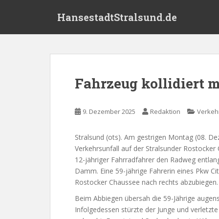
S
HansestadtStralsund.de
k
i
p
t
o
m
Fahrzeug kollidiert 
a
i
n
9. Dezember 2025
Redaktion
Verkeh
c
o
Stralsund (ots). Am gestrigen Montag (08. 
n
Verkehrsunfall auf der Stralsunder Rostocker
t
12-jähriger Fahrradfahrer den Radweg entlang
e
Damm. Eine 59-jährige Fahrerin eines Pkw Cit
n
Rostocker Chaussee nach rechts abzubiegen.
t
Beim Abbiegen übersah die 59-Jährige augensc
Infolgedessen stürzte der Junge und verletzt