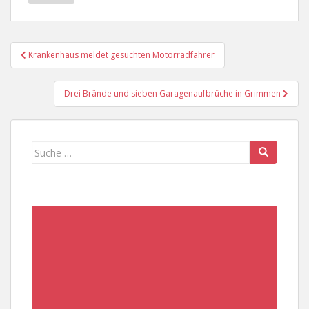
Beitragsnavigation
Krankenhaus meldet gesuchten Motorradfahrer
Drei Brände und sieben Garagenaufbrüche in Grimmen
Suche
nach: