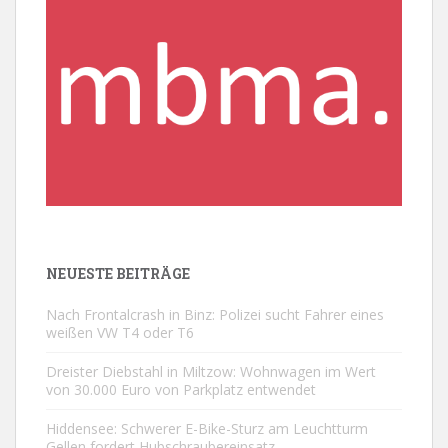
NEUESTE BEITRÄGE
Nach Frontalcrash in Binz: Polizei sucht Fahrer eines
weißen VW T4 oder T6
Dreister Diebstahl in Miltzow: Wohnwagen im Wert
von 30.000 Euro von Parkplatz entwendet
Hiddensee: Schwerer E-Bike-Sturz am Leuchtturm
Gellen fordert Hubschraubereinsatz