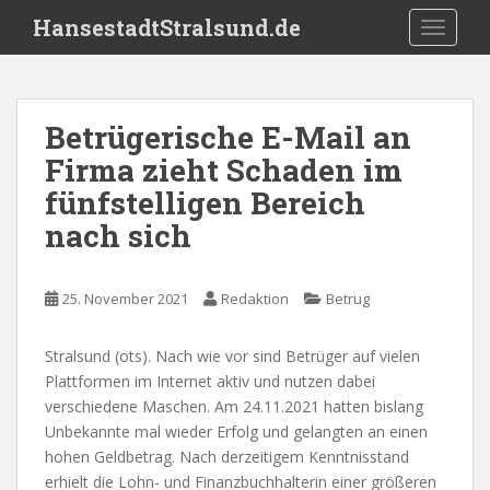
S
HansestadtStralsund.de
TOGGLE
k
i
p
t
Betrügerische E-Mail an
o
Firma zieht Schaden im
m
a
fünfstelligen Bereich
i
nach sich
n
c
o
25. November 2021
Redaktion
Betrug
n
t
Stralsund (ots). Nach wie vor sind Betrüger auf vielen
e
Plattformen im Internet aktiv und nutzen dabei
n
verschiedene Maschen. Am 24.11.2021 hatten bislang
t
Unbekannte mal wieder Erfolg und gelangten an einen
hohen Geldbetrag. Nach derzeitigem Kenntnisstand
erhielt die Lohn- und Finanzbuchhalterin einer größeren