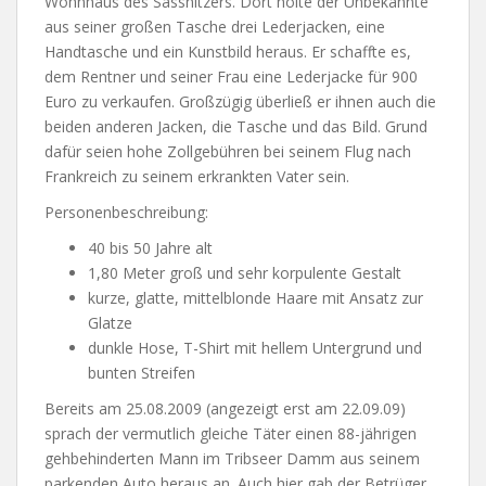
Wohnhaus des Sassnitzers. Dort holte der Unbekannte
aus seiner großen Tasche drei Lederjacken, eine
Handtasche und ein Kunstbild heraus. Er schaffte es,
dem Rentner und seiner Frau eine Lederjacke für 900
Euro zu verkaufen. Großzügig überließ er ihnen auch die
beiden anderen Jacken, die Tasche und das Bild. Grund
dafür seien hohe Zollgebühren bei seinem Flug nach
Frankreich zu seinem erkrankten Vater sein.
Personenbeschreibung:
40 bis 50 Jahre alt
1,80 Meter groß und sehr korpulente Gestalt
kurze, glatte, mittelblonde Haare mit Ansatz zur
Glatze
dunkle Hose, T-Shirt mit hellem Untergrund und
bunten Streifen
Bereits am 25.08.2009 (angezeigt erst am 22.09.09)
sprach der vermutlich gleiche Täter einen 88-jährigen
gehbehinderten Mann im Tribseer Damm aus seinem
parkenden Auto heraus an. Auch hier gab der Betrüger