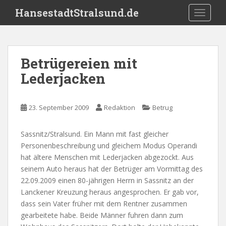
S
HansestadtStralsund.de
TOGGLE
k
i
p
t
Betrügereien mit
o
Lederjacken
m
a
i
23. September 2009
Redaktion
Betrug
n
c
o
Sassnitz/Stralsund. Ein Mann mit fast gleicher
n
Personenbeschreibung und gleichem Modus Operandi
t
hat ältere Menschen mit Lederjacken abgezockt. Aus
e
seinem Auto heraus hat der Betrüger am Vormittag des
n
22.09.2009 einen 80-jährigen Herrn in Sassnitz an der
t
Lanckener Kreuzung heraus angesprochen. Er gab vor,
dass sein Vater früher mit dem Rentner zusammen
gearbeitete habe. Beide Männer fuhren dann zum