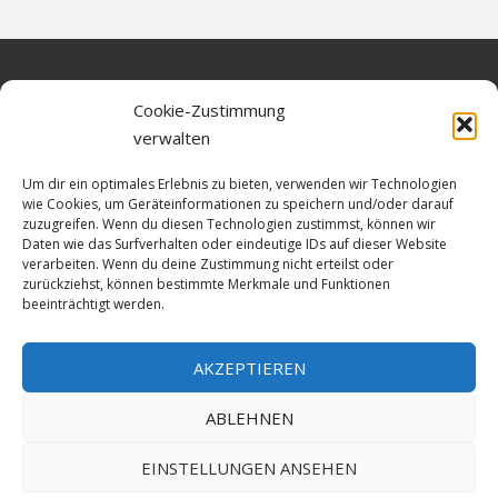
Home
Cookie-Zustimmung
verwalten
Über diese Seite
Um dir ein optimales Erlebnis zu bieten, verwenden wir Technologien
Datenschutz
wie Cookies, um Geräteinformationen zu speichern und/oder darauf
zuzugreifen. Wenn du diesen Technologien zustimmst, können wir
Cookie-Richtlinie (EU)
Daten wie das Surfverhalten oder eindeutige IDs auf dieser Website
verarbeiten. Wenn du deine Zustimmung nicht erteilst oder
Impressum
zurückziehst, können bestimmte Merkmale und Funktionen
beeinträchtigt werden.
AKZEPTIEREN
HOME
ABLEHNEN
GESCHICHTE
STADTGESCHICHTE
STADTWAPPEN
EINSTELLUNGEN ANSEHEN