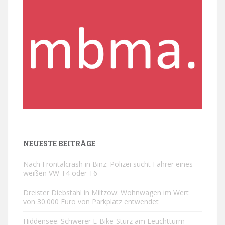
NEUESTE BEITRÄGE
Nach Frontalcrash in Binz: Polizei sucht Fahrer eines
weißen VW T4 oder T6
Dreister Diebstahl in Miltzow: Wohnwagen im Wert
von 30.000 Euro von Parkplatz entwendet
Hiddensee: Schwerer E-Bike-Sturz am Leuchtturm