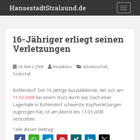
S
HansestadtStralsund.de
TOGGLE
k
i
p
t
16-Jähriger erliegt seinen
o
Verletzungen
m
a
i
,
14. März 2008
Redaktion
Arbeitsunfall
n
Todesfall
c
o
n
Böhlendorf. Der 16-Jährige Auszubildende, der sich am
t
11.03.2008
bei einem Sturz durch das Dach einer
e
Lagerhalle in Böhlendorf schwerste Kopfverletzungen
n
zugezogen hat, ist am Abend des 13.03.2008
t
verstorben.
Teile diesen Beitrag: