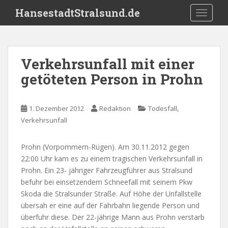
S
HansestadtStralsund.de
TOGGLE
k
i
p
t
Verkehrsunfall mit einer
o
getöteten Person in Prohn
m
a
i
,
1. Dezember 2012
Redaktion
Todesfall
n
Verkehrsunfall
c
o
n
Prohn (Vorpommern-Rügen). Am 30.11.2012 gegen
t
22:00 Uhr kam es zu einem tragischen Verkehrsunfall in
e
Prohn. Ein 23- jähriger Fahrzeugführer aus Stralsund
n
befuhr bei einsetzendem Schneefall mit seinem Pkw
t
Skoda die Stralsunder Straße. Auf Höhe der Unfallstelle
übersah er eine auf der Fahrbahn liegende Person und
überfuhr diese. Der 22-jährige Mann aus Prohn verstarb