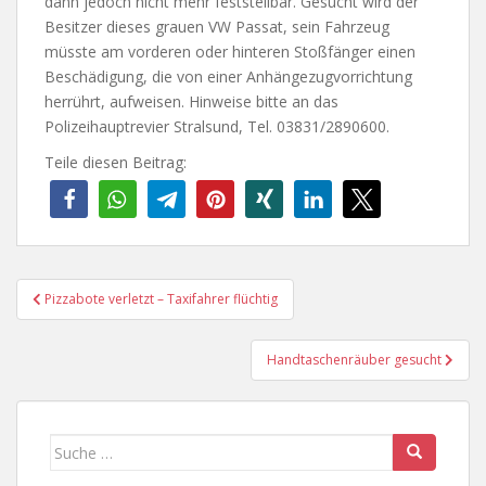
dann jedoch nicht mehr feststellbar. Gesucht wird der
Besitzer dieses grauen VW Passat, sein Fahrzeug
müsste am vorderen oder hinteren Stoßfänger einen
Beschädigung, die von einer Anhängezugvorrichtung
herrührt, aufweisen. Hinweise bitte an das
Polizeihauptrevier Stralsund, Tel. 03831/2890600.
Teile diesen Beitrag:
Beitragsnavigation
Pizzabote verletzt – Taxifahrer flüchtig
Handtaschenräuber gesucht
Suche
nach: