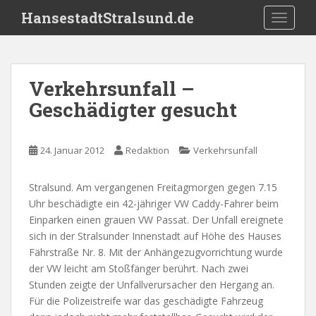
S
HansestadtStralsund.de
TOGGLE
k
i
p
t
Verkehrsunfall –
o
Geschädigter gesucht
m
a
i
24. Januar 2012
Redaktion
Verkehrsunfall
n
c
o
Stralsund. Am vergangenen Freitagmorgen gegen 7.15
n
Uhr beschädigte ein 42-jähriger VW Caddy-Fahrer beim
t
Einparken einen grauen VW Passat. Der Unfall ereignete
e
sich in der Stralsunder Innenstadt auf Höhe des Hauses
n
Fährstraße Nr. 8. Mit der Anhängezugvorrichtung wurde
t
der VW leicht am Stoßfänger berührt. Nach zwei
Stunden zeigte der Unfallverursacher den Hergang an.
Für die Polizeistreife war das geschädigte Fahrzeug