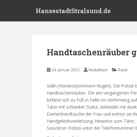
S
HansestadtStralsund.de
k
i
p
t
o
m
Handtaschenräuber g
a
i
n
24. Januar 2012
Redaktion
Raub
c
o
Sellin (Nordvorpommern-Rügen). Die Polizei b
n
Handtaschenräuber. Die am vergangenen Frei
t
befand sich zu Fuß in Sellin im Kiefernweg a
e
Täter mit schlanker Statur, bekleidet mit dun
n
Damenhandtasche der Frau und entriss sie ihr 
t
Handgelenksverletzung. Hinweise zum Täter, 
Sassnitzer Polizei unter der Telefonnummer