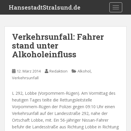
S
HansestadtStralsund.de
TOGGLE
k
i
p
t
Verkehrsunfall: Fahrer
o
stand unter
m
a
Alkoholeinfluss
i
n
c
,
12. März 2014
Redaktion
Alkohol
o
Verkehrsunfall
n
t
L 292, Lobbe (Vorpommern-Rügen). Am Vormittag des
e
heutigen Tages teilte die Rettungsleitstelle
n
Vorpommern-Rügen der Polizei gegen 09:10 Uhr einen
t
Verkehrsunfall auf der Landesstraße 292, nahe der
Ortschaft Lobbe, mit. Ein 56-jähriger Nissan-Fahrer
befuhr die Landesstraße aus Richtung Lobbe in Richtung