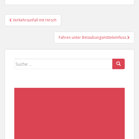
Beitragsnavigation
Verkehrsunfall mit Hirsch
Fahren unter Betäubungsmitteleinfluss
Suche
nach: