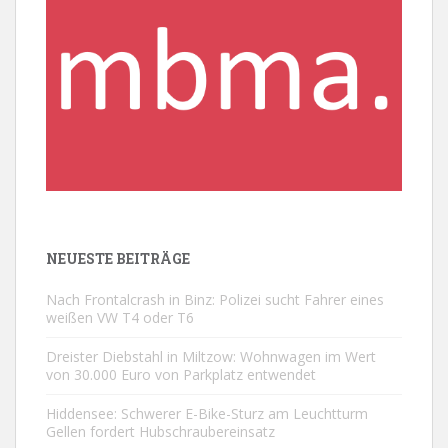
NEUESTE BEITRÄGE
Nach Frontalcrash in Binz: Polizei sucht Fahrer eines
weißen VW T4 oder T6
Dreister Diebstahl in Miltzow: Wohnwagen im Wert
von 30.000 Euro von Parkplatz entwendet
Hiddensee: Schwerer E-Bike-Sturz am Leuchtturm
Gellen fordert Hubschraubereinsatz