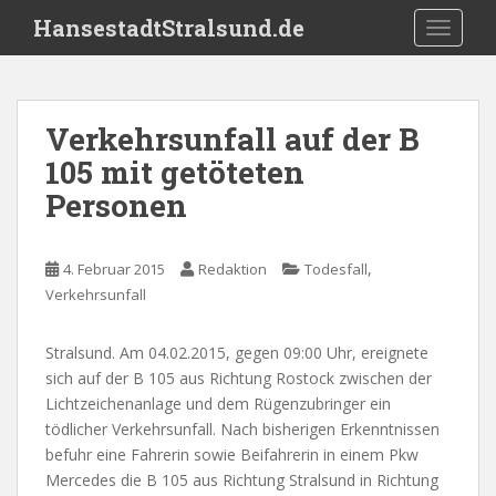
S
HansestadtStralsund.de
TOGGLE
k
i
p
t
Verkehrsunfall auf der B
o
105 mit getöteten
m
a
Personen
i
n
c
,
4. Februar 2015
Redaktion
Todesfall
o
Verkehrsunfall
n
t
Stralsund. Am 04.02.2015, gegen 09:00 Uhr, ereignete
e
sich auf der B 105 aus Richtung Rostock zwischen der
n
Lichtzeichenanlage und dem Rügenzubringer ein
t
tödlicher Verkehrsunfall. Nach bisherigen Erkenntnissen
befuhr eine Fahrerin sowie Beifahrerin in einem Pkw
Mercedes die B 105 aus Richtung Stralsund in Richtung