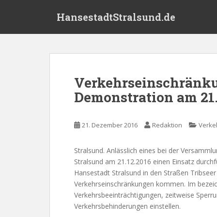
S
HansestadtStralsund.de
k
i
p
t
o
m
Verkehrseinschränku
a
Demonstration am 21.
i
n
c
21. Dezember 2016
Redaktion
Verke
o
n
t
Stralsund. Anlässlich eines bei der Versamml
e
Stralsund am 21.12.2016 einen Einsatz durchf
n
Hansestadt Stralsund in den Straßen Tribse
t
Verkehrseinschränkungen kommen. Im bezeich
Verkehrsbeeinträchtigungen, zeitweise Sperr
Verkehrsbehinderungen einstellen.