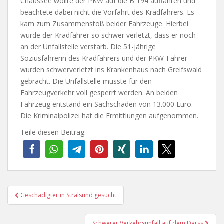
Chaussee wollte der PKW auf die B 194 auffahren und
beachtete dabei nicht die Vorfahrt des Kradfahrers. Es
kam zum Zusammenstoß beider Fahrzeuge. Hierbei
wurde der Kradfahrer so schwer verletzt, dass er noch
an der Unfallstelle verstarb. Die 51-jährige
Soziusfahrerin des Kradfahrers und der PKW-Fahrer
wurden schwerverletzt ins Krankenhaus nach Greifswald
gebracht. Die Unfallstelle musste für den
Fahrzeugverkehr voll gesperrt werden. An beiden
Fahrzeug entstand ein Sachschaden von 13.000 Euro.
Die Kriminalpolizei hat die Ermittlungen aufgenommen.
Teile diesen Beitrag:
Beitragsnavigation
Geschädigter in Stralsund gesucht
Schwerer Verkehrsunfall auf dem Darss