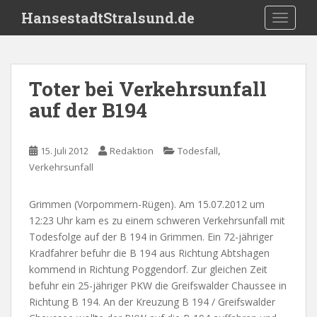
S
HansestadtStralsund.de
TOGGLE
k
i
p
t
Toter bei Verkehrsunfall
o
auf der B194
m
a
i
,
15. Juli 2012
Redaktion
Todesfall
n
Verkehrsunfall
c
o
n
Grimmen (Vorpommern-Rügen). Am 15.07.2012 um
t
12:23 Uhr kam es zu einem schweren Verkehrsunfall mit
e
Todesfolge auf der B 194 in Grimmen. Ein 72-jähriger
n
Kradfahrer befuhr die B 194 aus Richtung Abtshagen
t
kommend in Richtung Poggendorf. Zur gleichen Zeit
befuhr ein 25-jähriger PKW die Greifswalder Chaussee in
Richtung B 194. An der Kreuzung B 194 / Greifswalder