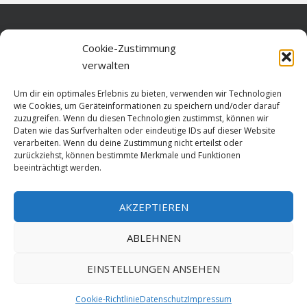
Home
Cookie-Zustimmung
verwalten
Über diese Seite
Um dir ein optimales Erlebnis zu bieten, verwenden wir Technologien
Datenschutz
wie Cookies, um Geräteinformationen zu speichern und/oder darauf
zuzugreifen. Wenn du diesen Technologien zustimmst, können wir
Cookie-Richtlinie (EU)
Daten wie das Surfverhalten oder eindeutige IDs auf dieser Website
verarbeiten. Wenn du deine Zustimmung nicht erteilst oder
Impressum
zurückziehst, können bestimmte Merkmale und Funktionen
beeinträchtigt werden.
AKZEPTIEREN
HOME
ABLEHNEN
GESCHICHTE
STADTGESCHICHTE
STADTWAPPEN
EINSTELLUNGEN ANSEHEN
Stralsund is poetry. Made since 1999 with ♥ by
ABELNET
.POWERED BY
Cookie-Richtlinie
Datenschutz
Impressum
NADV