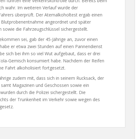
en führten eine Verkehrskontrolle durch. Bereits beim
ch wahr. Im weiteren Verlauf wurde der
ahrers überprüft. Der Atemalkoholtest ergab einen
ne Blutprobenentnahme angeordnet und später
sowie die Fahrzeugschlüssel sichergestellt.
 gekommen sei, gab der 45-Jährige an, zuvor einen
 habe er etwa zwei Stunden auf einen Pannendienst
 sich bei ihm so viel Wut aufgebaut, dass er drei
Cola-Gemisch konsumiert habe. Nachdem der Reifen
e Fahrt alkoholisiert fortgesetzt.
hrige zudem mit, dass sich in seinem Rucksack, der
fe samt Magazinen und Geschossen sowie ein
rden durch die Polizei sichergestellt. Die
dachts der Trunkenheit im Verkehr sowie wegen des
gesetz.