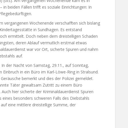
) (ots). Am vergangenen Wochenende kam es in
n beiden Fällen trifft es soziale Einrichtungen: In
Pflegebedürftigen.
 Am vergangenen Wochenende verschafften sich bislang
Kindertagesstätte in Sundhagen. Es entstand
noch ermittelt. Doch neben dem dreistelligen Schaden
e Jüngsten, deren Ablauf vermutlich erstmal etwas
naldauerdienst war vor Ort, sicherte Spuren und nahm
bstahls auf.
nd In der Nacht von Samstag, 29.11., auf Sonntag,
 Einbruch in ein Büro im Karl-Löwe-Ring in Stralsund.
 Geräusche bemerkt und dies der Polizei gemeldet.
nnte Täter gewaltsam Zutritt zu einem Büro
 Auch hier sicherte der Kriminaldauerdienst Spuren
s eines besonders schweren Falls des Diebstahls
uf eine mittlere dreistellige Summe, der