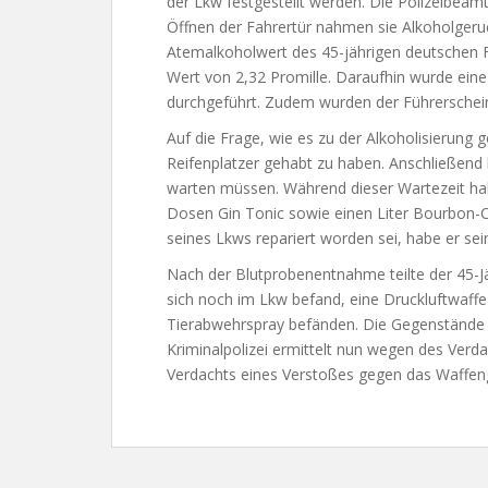
der Lkw festgestellt werden. Die Polizeibeamt
Öffnen der Fahrertür nahmen sie Alkoholgeru
Atemalkoholwert des 45-jährigen deutschen F
Wert von 2,32 Promille. Daraufhin wurde ei
durchgeführt. Zudem wurden der Führerschein 
Auf die Frage, wie es zu der Alkoholisierung
Reifenplatzer gehabt zu haben. Anschließend
warten müssen. Während dieser Wartezeit habe
Dosen Gin Tonic sowie einen Liter Bourbon-
seines Lkws repariert worden sei, habe er sein
Nach der Blutprobenentnahme teilte der 45-Jä
sich noch im Lkw befand, eine Druckluftwaf
Tierabwehrspray befänden. Die Gegenstände wu
Kriminalpolizei ermittelt nun wegen des Ver
Verdachts eines Verstoßes gegen das Waffen