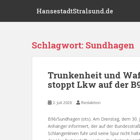
S
HansestadtStralsund.de
k
i
p
t
o
Schlagwort:
Sundhagen
m
a
i
n
Trunkenheit und Waf
c
stoppt Lkw auf der B
o
n
t
2. Juli 2026
Redaktion
e
n
t
B96/Sundhagen (ots). Am Dienstag, dem 30. Ju
Anhänger informiert, der auf der Bundesstraß
Schlangenlinien fuhr und seine Spur nicht h