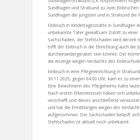
Sundhagen/Stralsund (LK Vorpommern-Rügen
Sundhagen und Stralsund zu zwei Einbrüchen – i
Sundhagen die Jüngsten und in Stralsund die 
Einbruch in Kindertagesstätte in Sundhagen
unbekannte Täter gewaltsam Zutritt zu einer 
Sachschaden, der Stehlschaden wird derzeit 
trifft der Einbruch in die Einrichtung auch di
durcheinandergeraten sein könnte. Der Krimi
die Anzeige wegen Verdachts des Einbruchsdie
Einbruch in eine Pflegeeinrichtung in Stralsu
30.11.2025, gegen 04:00 Uhr, kam es zu einem
Eine Bewohnerin des Pflegeheims hatte laute
Nach ersten Erkenntnissen haben sich unbeka
verschafft und dieses anschließend verwüstet.
und hat die Ermittlungen wegen des Verdacht
aufgenommen. Der Sachschaden beläuft sich a
Stehlschaden ist aktuell noch unbekannt.