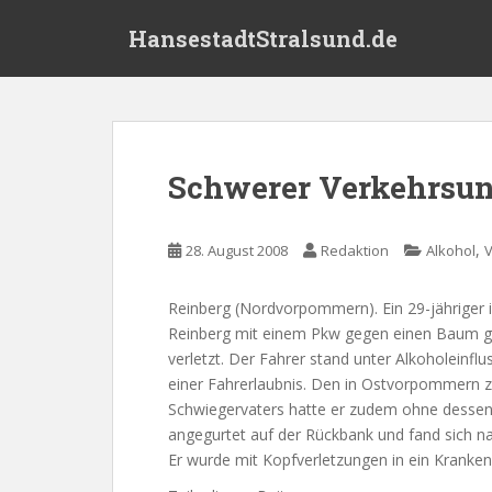
S
HansestadtStralsund.de
k
i
p
t
o
m
Schwerer Verkehrsunf
a
i
n
,
28. August 2008
Redaktion
Alkohol
V
c
o
Reinberg (Nordvorpommern). Ein 29-jähriger 
n
Reinberg mit einem Pkw gegen einen Baum gepr
t
verletzt. Der Fahrer stand unter Alkoholeinflu
e
einer Fahrerlaubnis. Den in Ostvorpommern 
n
Schwiegervaters hatte er zudem ohne dessen 
t
angegurtet auf der Rückbank und fand sich 
Er wurde mit Kopfverletzungen in ein Krankenh