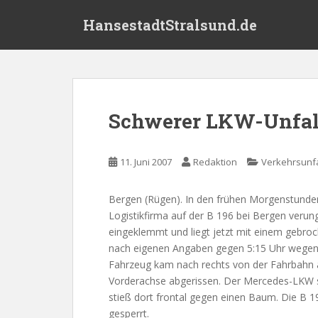
S
HansestadtStralsund.de
k
i
p
t
o
m
Schwerer LKW-Unfall
a
i
n
11. Juni 2007
Redaktion
Verkehrsunfa
c
o
Bergen (Rügen). In den frühen Morgenstunden 
n
Logistikfirma auf der B 196 bei Bergen verun
t
eingeklemmt und liegt jetzt mit einem gebroc
e
nach eigenen Angaben gegen 5:15 Uhr wegen
n
Fahrzeug kam nach rechts von der Fahrbahn a
t
Vorderachse abgerissen. Der Mercedes-LKW sc
stieß dort frontal gegen einen Baum. Die B 196
gesperrt.