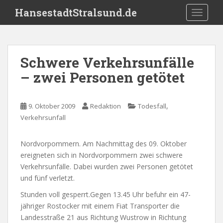
S
HansestadtStralsund.de
TOGGLE
k
i
p
t
Schwere Verkehrsunfälle
o
– zwei Personen getötet
m
a
i
,
9. Oktober 2009
Redaktion
Todesfall
n
Verkehrsunfall
c
o
n
Nordvorpommern. Am Nachmittag des 09. Oktober
t
ereigneten sich in Nordvorpommern zwei schwere
e
Verkehrsunfälle. Dabei wurden zwei Personen getötet
n
und fünf verletzt.
t
Stunden voll gesperrt.Gegen 13.45 Uhr befuhr ein 47-
jähriger Rostocker mit einem Fiat Transporter die
Landesstraße 21 aus Richtung Wustrow in Richtung