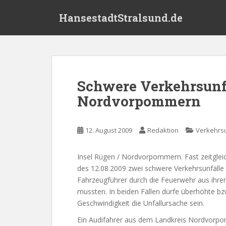
S
HansestadtStralsund.de
k
i
p
t
o
m
Schwere Verkehrsunf
a
Nordvorpommern
i
n
c
12. August 2009
Redaktion
Verkehrsu
o
n
t
Insel Rügen / Nordvorpommern. Fast zeitgle
e
des 12.08.2009 zwei schwere Verkehrsunfälle 
n
Fahrzeugführer durch die Feuerwehr aus ihre
t
mussten. In beiden Fällen dürfe überhöhte bz
Geschwindigkeit die Unfallursache sein.
Ein Audifahrer aus dem Landkreis Nordvorpo