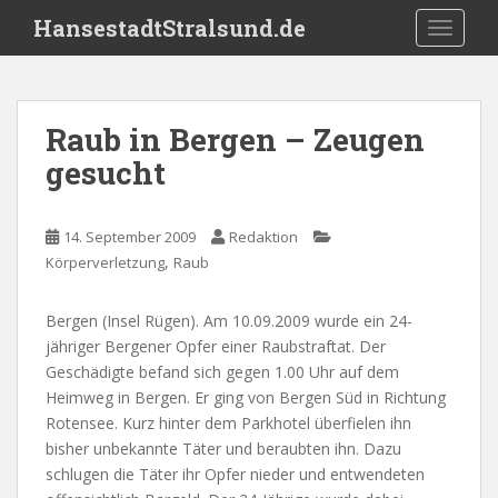
S
HansestadtStralsund.de
TOGGLE
k
i
p
t
Raub in Bergen – Zeugen
o
gesucht
m
a
i
14. September 2009
Redaktion
n
,
Körperverletzung
Raub
c
o
n
Bergen (Insel Rügen). Am 10.09.2009 wurde ein 24-
t
jähriger Bergener Opfer einer Raubstraftat. Der
e
Geschädigte befand sich gegen 1.00 Uhr auf dem
n
Heimweg in Bergen. Er ging von Bergen Süd in Richtung
t
Rotensee. Kurz hinter dem Parkhotel überfielen ihn
bisher unbekannte Täter und beraubten ihn. Dazu
schlugen die Täter ihr Opfer nieder und entwendeten