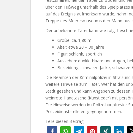
festzuhalten, fiel dann aber zu Boden und ver
über den Fußweg unterhalb des Spielplatzes i
auf das Ereignis aufmerksam wurde, nahm noc
Treppe des Meeresmuseums den Mann aus d
Der unbekannte Täter kann wie folgt beschri
Größe: ca. 1,80 m
Alter: etwa 20 – 30 Jahre
Figur: schlank, sportlich
Aussehen: dunkle Haare und Augen, hel
Bekleidung: schwarze Jacke, schwarze 
Die Beamten der Kriminalpolizei in Stralsun
weitere Hinweise zum Täter. Wer hat den un
Stadt gesehen und kann Angaben zu dessen Id
weinrote Handtasche (Kunstleder) mit persö
Die Hinweise werden im Polizeihauptrevier St
Polizeidienststelle entgegengenommen.
Teile diesen Beitrag: