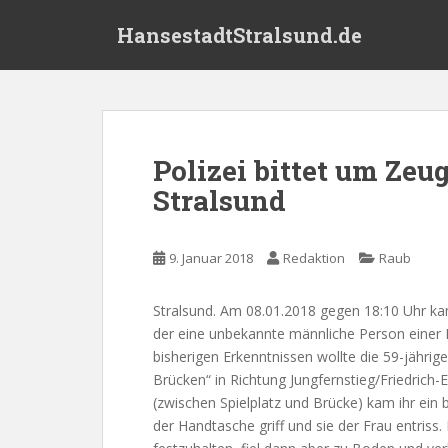
S
HansestadtStralsund.de
k
i
p
t
o
m
Polizei bittet um Ze
a
Stralsund
i
n
c
9. Januar 2018
Redaktion
Raub
o
n
t
Stralsund. Am 08.01.2018 gegen 18:10 Uhr kam 
e
der eine unbekannte männliche Person einer F
n
bisherigen Erkenntnissen wollte die 59-jährig
t
Brücken“ in Richtung Jungfernstieg/Friedrich-
(zwischen Spielplatz und Brücke) kam ihr ein
der Handtasche griff und sie der Frau entriss