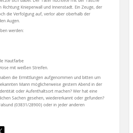
letzte sich dabei. Der Täter flüchtete mit der Tasche
n Richtung Knieperwall und Innenstadt. Ein Zeuge, der
h die Verfolgung auf, verlor aber oberhalb der
en Augen.
eben werden:
le Hautfarbe
Hose mit weißen Streifen.
d haben die Ermittlungen aufgenommen und bitten um
bekannten Mann möglicherweise gestern Abend in der
entität oder Aufenthaltsort machen? Wer hat eine
nlichen Sachen gesehen, wiedererkannt oder gefunden?
ralsund (03831/28900) oder in jeder anderen