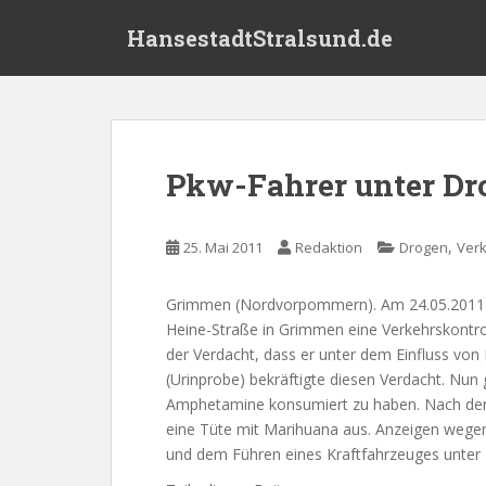
S
HansestadtStralsund.de
k
i
p
t
o
m
Pkw-Fahrer unter Dr
a
i
n
,
25. Mai 2011
Redaktion
Drogen
Ver
c
o
Grimmen (Nordvorpommern). Am 24.05.2011 um
n
Heine-Straße in Grimmen eine Verkehrskontro
t
der Verdacht, dass er unter dem Einfluss von
e
(Urinprobe) bekräftigte diesen Verdacht. Nun
n
Amphetamine konsumiert zu haben. Nach der
t
eine Tüte mit Marihuana aus. Anzeigen wege
und dem Führen eines Kraftfahrzeuges unter