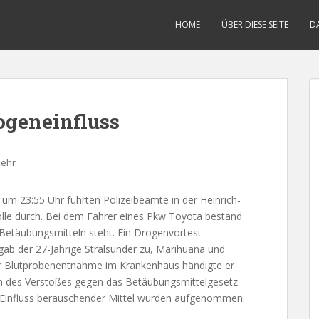
HOME
ÜBER DIESE SEITE
D
ogeneinfluss
kehr
 23:55 Uhr führten Polizeibeamte in der Heinrich-
lle durch. Bei dem Fahrer eines Pkw Toyota bestand
 Betäubungsmitteln steht. Ein Drogenvortest
 gab der 27-Jährige Stralsunder zu, Marihuana und
 Blutprobenentnahme im Krankenhaus händigte er
n des Verstoßes gegen das Betäubungsmittelgesetz
 Einfluss berauschender Mittel wurden aufgenommen.