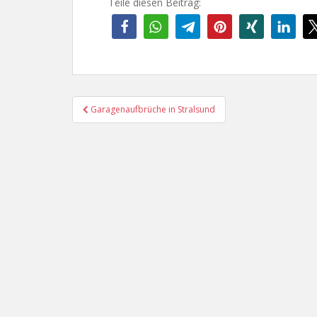
Teile diesen Beitrag:
Beitragsnavigation
Garagenaufbrüche in Stralsund