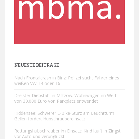
NEUESTE BEITRÄGE
Nach Frontalcrash in Binz: Polizei sucht Fahrer eines
weißen VW T4 oder T6
Dreister Diebstahl in Miltzow: Wohnwagen im Wert
von 30.000 Euro von Parkplatz entwendet
Hiddensee: Schwerer E-Bike-Sturz am Leuchtturm
Gellen fordert Hubschraubereinsatz
Rettungshubschrauber im Einsatz: Kind läuft in Zingst
vor Auto und verunglückt