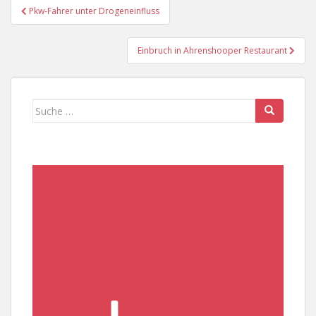
Beitragsnavigation
Pkw-Fahrer unter Drogeneinfluss
Einbruch in Ahrenshooper Restaurant
Suche
nach: