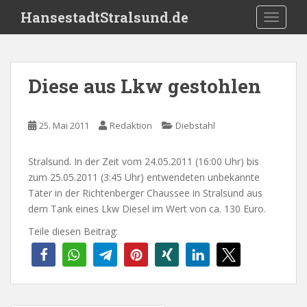
S
HansestadtStralsund.de
TOGGLE
k
i
p
t
Diese aus Lkw gestohlen
o
m
a
25. Mai 2011
Redaktion
Diebstahl
i
n
Stralsund. In der Zeit vom 24.05.2011 (16:00 Uhr) bis
c
zum 25.05.2011 (3:45 Uhr) entwendeten unbekannte
o
Täter in der Richtenberger Chaussee in Stralsund aus
n
dem Tank eines Lkw Diesel im Wert von ca. 130 Euro.
t
e
Teile diesen Beitrag:
n
t