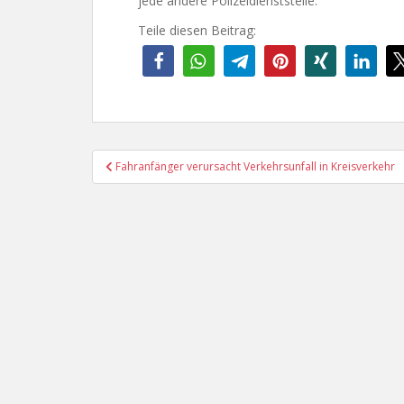
jede andere Polizeidienststelle.
Teile diesen Beitrag:
Beitragsnavigation
Fahranfänger verursacht Verkehrsunfall in Kreisverkehr