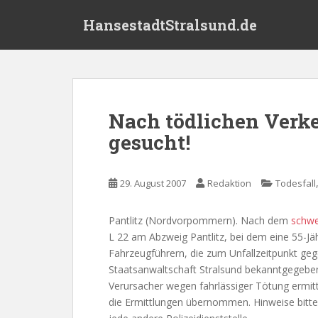
S
HansestadtStralsund.de
k
i
p
t
o
m
Nach tödlichen Verk
a
gesucht!
i
n
c
29. August 2007
Redaktion
Todesfall
o
n
t
Pantlitz (Nordvorpommern). Nach dem
schwe
e
L 22 am Abzweig Pantlitz, bei dem eine 55-Jäh
n
Fahrzeugführern, die zum Unfallzeitpunkt gege
t
Staatsanwaltschaft Stralsund bekanntgegeb
Verursacher wegen fahrlässiger Tötung ermitte
die Ermittlungen übernommen. Hinweise bitte