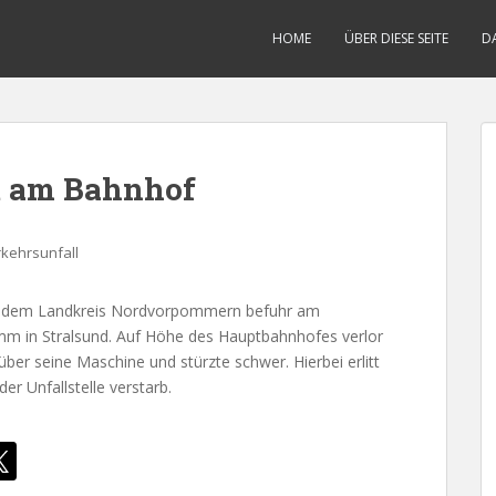
HOME
ÜBER DIESE SEITE
D
t am Bahnhof
kehrsunfall
aus dem Landkreis Nordvorpommern befuhr am
mm in Stralsund. Auf Höhe des Hauptbahnhofes verlor
über seine Maschine und stürzte schwer. Hierbei erlitt
er Unfallstelle verstarb.