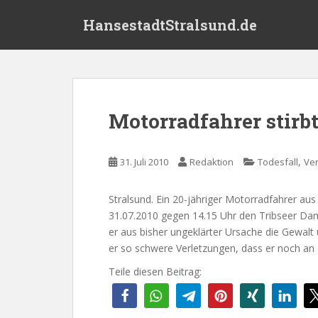
S
HansestadtStralsund.de
k
i
p
t
o
m
Motorradfahrer stirb
a
i
n
,
31. Juli 2010
Redaktion
Todesfall
Ver
c
o
Stralsund. Ein 20-jähriger Motorradfahrer 
n
31.07.2010 gegen 14.15 Uhr den Tribseer Da
t
er aus bisher ungeklärter Ursache die Gewalt 
e
er so schwere Verletzungen, dass er noch an d
n
t
Teile diesen Beitrag: