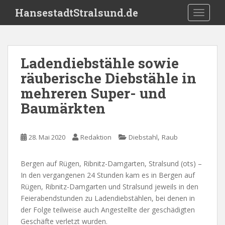
S
HansestadtStralsund.de
TOGGLE
k
i
p
t
Ladendiebstähle sowie
o
räuberische Diebstähle in
m
a
mehreren Super- und
i
Baumärkten
n
c
o
,
28. Mai 2020
Redaktion
Diebstahl
Raub
n
t
Bergen auf Rügen, Ribnitz-Damgarten, Stralsund (ots) –
e
In den vergangenen 24 Stunden kam es in Bergen auf
n
Rügen, Ribnitz-Damgarten und Stralsund jeweils in den
t
Feierabendstunden zu Ladendiebstählen, bei denen in
der Folge teilweise auch Angestellte der geschädigten
Geschäfte verletzt wurden.