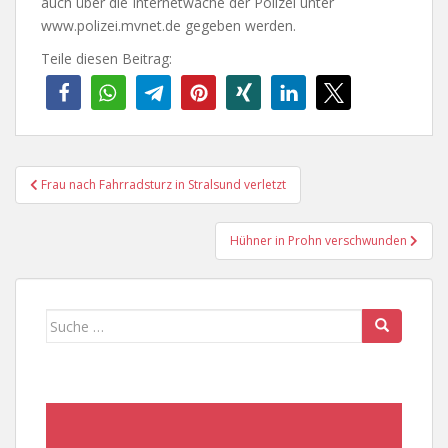
auch über die Internetwache der Polizei unter
www.polizei.mvnet.de gegeben werden.
Teile diesen Beitrag:
Beitragsnavigation
Frau nach Fahrradsturz in Stralsund verletzt
Hühner in Prohn verschwunden
Suche
nach: