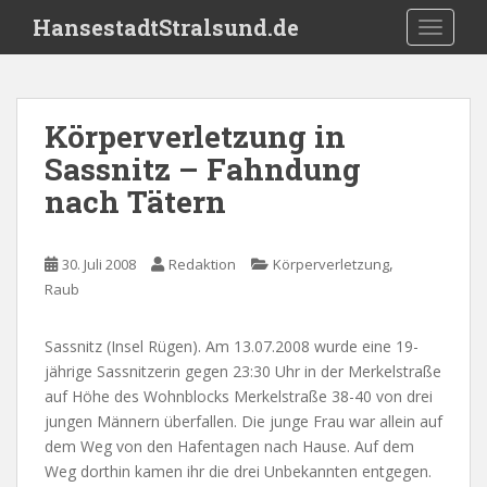
S
HansestadtStralsund.de
TOGGLE
k
i
p
t
Körperverletzung in
o
Sassnitz – Fahndung
m
a
nach Tätern
i
n
c
,
30. Juli 2008
Redaktion
Körperverletzung
o
Raub
n
t
Sassnitz (Insel Rügen). Am 13.07.2008 wurde eine 19-
e
jährige Sassnitzerin gegen 23:30 Uhr in der Merkelstraße
n
auf Höhe des Wohnblocks Merkelstraße 38-40 von drei
t
jungen Männern überfallen. Die junge Frau war allein auf
dem Weg von den Hafentagen nach Hause. Auf dem
Weg dorthin kamen ihr die drei Unbekannten entgegen.