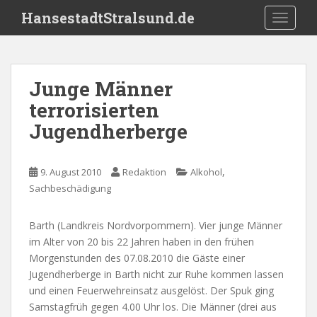
S
HansestadtStralsund.de
TOGGLE
k
i
p
t
Junge Männer
o
terrorisierten
m
a
Jugendherberge
i
n
c
,
9. August 2010
Redaktion
Alkohol
o
Sachbeschädigung
n
t
Barth (Landkreis Nordvorpommern). Vier junge Männer
e
im Alter von 20 bis 22 Jahren haben in den frühen
n
Morgenstunden des 07.08.2010 die Gäste einer
t
Jugendherberge in Barth nicht zur Ruhe kommen lassen
und einen Feuerwehreinsatz ausgelöst. Der Spuk ging
Samstagfrüh gegen 4.00 Uhr los. Die Männer (drei aus