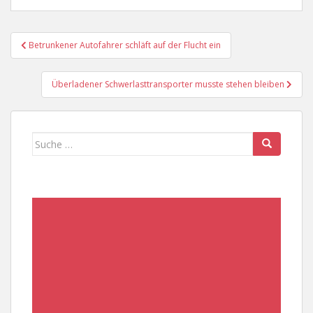
Beitragsnavigation
Betrunkener Autofahrer schläft auf der Flucht ein
Überladener Schwerlasttransporter musste stehen bleiben
Suche
nach: