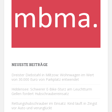
NEUESTE BEITRÄGE
Dreister Diebstahl in Miltzow: Wohnwagen im Wert
von 30.000 Euro von Parkplatz entwendet
Hiddensee: Schwerer E-Bike-Sturz am Leuchtturm
Gellen fordert Hubschraubereinsatz
Rettungshubschrauber im Einsatz: Kind läuft in Zingst
vor Auto und verunglückt